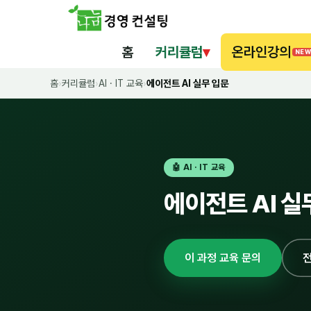
홈
커리큘럼
▾
온라인강의
NEW
홈
›
커리큘럼
›
AI · IT 교육
›
에이전트 AI 실무 입문
🤖 AI · IT 교육
에이전트 AI 실
이 과정 교육 문의
전