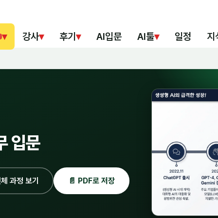
▾
강사
▾
후기
▾
AI입문
AI툴
▾
일정
지
무 입문
체 과정 보기
📄 PDF로 저장