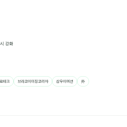
러시 강화
로테크
브라코이미징코리아
삼우이머션
外