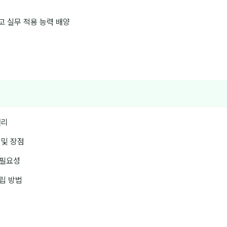
고 실무 적용 능력 배양
원리
개 및 장점
 필요성
립 방법