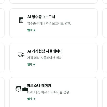
AI 영수증→보고서
🧾
영수증·거래내역을 보고서로 변환.
열기 →
AI 가격협상 시뮬레이터
🤝
가격 협상 시뮬레이션 제공.
열기 →
페르소나 메이커
🧑‍💼
B2B 타깃 페르소나(IPP)를 생성.
열기 →