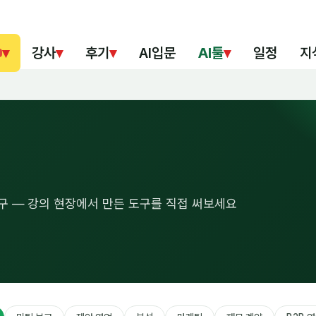
▾
강사
▾
후기
▾
AI입문
AI툴
▾
일정
지
도구 — 강의 현장에서 만든 도구를 직접 써보세요