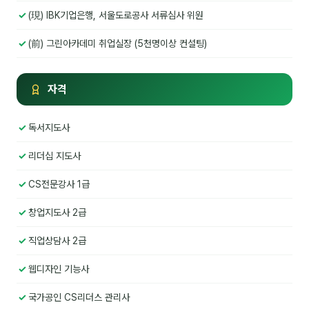
김종무
(現) IBK기업은행, 서울도로공사 서류심사 위원
김지혜
(前) 그린아카데미 취업실장 (5천명이상 컨설팅)
김휘
자격
노준영
Maria
독서지도사
민광동
리더십 지도사
박혜랑
CS전문강사 1급
안정미
창업지도사 2급
오미영
직업상담사 2급
윤석현
웹디자인 기능사
은종성
국가공인 CS리더스 관리사