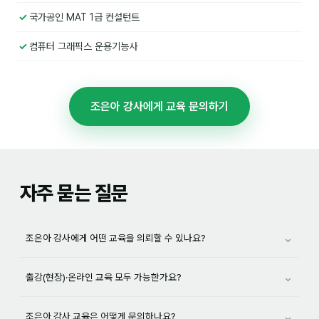
이상미
국가공인 MAT 1급 컨설턴트
이미루
컴퓨터 그래픽스 운용기능사
이옥겸
이인우
조은아 강사에게 교육 문의하기
임아라
전승빈
정일영
자주 묻는 질문
조안나
조은아
⌄
조은아 강사에게 어떤 교육을 의뢰할 수 있나요?
진나하
⌄
출강(현장)·온라인 교육 모두 가능한가요?
최지혜
⌄
조은아 강사 교육은 어떻게 문의하나요?
홍은표