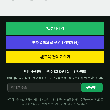
후기
대면교육 후기
📞
전화하기
담당자·교육생 피드백
💬
채널톡으로 문의 (익명채팅)
고객사 레퍼런스
온라인강의 수강 후기
💰
교육 견적 계산기
AI입문
📮 나눔레터 — 격주 B2B·AI 실무 인사이트
용어 하나 깊이 파기 · 현장 적용 팁 · 기업교육 트렌드를 2주에 한 번 보내드립니다
AI툴
구독하기
전체 도구
미팅·보고
구독하기를 누르면 확인 메일이 발송됩니다 · 메일의 링크를 눌러야 수신(마케팅 정보) 동
의가 완료됩니다 · 언제든 수신거부 가능 ·
개인정보처리방침
제안·영업