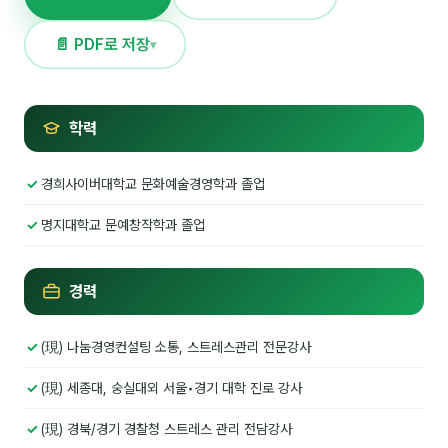
NEW
온라인강의
📄 PDF로 저장
▾
📈 B2B 마케팅
3
🤖 AI 실무
2
학력
🧭 기획·전략
1
경희사이버대학교 문화예술경영학과 졸업
강사
명지대학교 문예창작학과 졸업
김종혁
경력
구자룡
김경태
(現) 나눔경영컨설팅 소통, 스트레스관리 전문강사
김소연
(現) 세종대, 숭실대외 서울•경기 대학 진로 강사
김의중
(現) 경북/경기 경찰청 스트레스 관리 전담강사