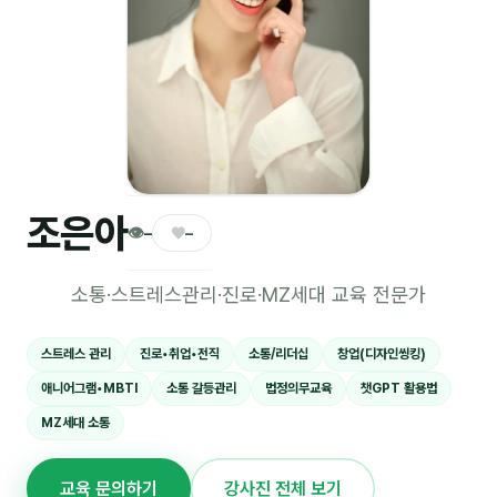
🎓 강사육성 · 교수법
4
🏭 산업 특화
5
💻 IT · 디지털
8
🎬 영상 · 콘텐츠
4
조은아
📊 프레젠테이션 · 기획
11
👁
♥
–
–
🚀 창업 · 커리어
13
소통·스트레스관리·진로·MZ세대 교육 전문가
🗣️ 외국어 강의
2
스트레스 관리
진로•취업•전직
소통/리더십
창업(디자인씽킹)
👥 리더십 · 조직
14
애니어그램•MBTI
소통 갈등관리
법정의무교육
챗GPT 활용법
📚 인문학 · 교양
7
MZ세대 소통
🤲 협력강사 과정
15
교육 문의하기
강사진 전체 보기