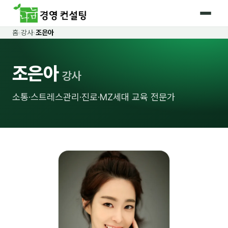
홈
›
강사
›
조은아
홈
조은아
커리큘럼
강사
🛡️ 법정 의무교육 4종
소통·스트레스관리·진로·MZ세대 교육 전문가
🤖 AI · IT 교육
17
📈 마케팅 · 영업
18
🤝 B2B 세일즈
13
💼 비즈니스 스킬
13
🧭 경영전략 · 트렌드
8
🌏 글로벌 비즈니스
10