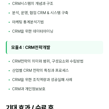
CRM시스템의 개념과 구조
분석, 운영, 협업 CRM & 시스템 구축
후기
마케팅 통계분석기법
대면교육 후기
CRM을 위한 데이터마이닝
담당자·교육생 피드백
고객사 레퍼런스
모듈4 : CRM전략개발
온라인강의 수강 후기
CRM전략의 의미와 범위, 구성요소와 수립방법
AI입문
산업별 CRM 전략의 특징과 프로세스
AI툴
CRM을 위한 조직역량과 성공실패 사례
전체 도구
CRM과 개인정보보호
미팅·보고
기대 효과 / 수료 후
제안·영업