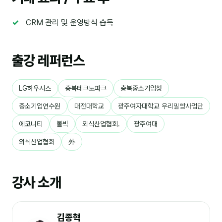
분석
CRM 관리 및 운영방식 습득
마케팅
출강 레퍼런스
재무·계약
B2B 영업도구
LG하우시스
충북테크노파크
충북중소기업청
일정
중소기업연수원
대전대학교
광주여자대학교 우리밀빵사업단
에코니티
볼빅
외식산업협회.
광주여대
지식
외식산업협회
外
용어사전
트렌드 리포트
강사 소개
칼럼
김종혁