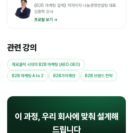
커뮤니티
《B2B 마케팅 설계》 저자이자 나눔경영컨설팅 대표
김종혁 강사
토크
프로필 보기 →
문서자료실
영상자료실
관련 강의
AI 웹앱
등급 · 포인트
제로클릭 시대의 B2B 마케팅 (AEO·GEO)
B2B 마케팅 A to Z
B2B가치제안
B2B 브랜드 전략
문의
💰 교육 견적 계산기
1:1 문의
공지사항
이 과정, 우리 회사에 맞춰 설계해
자주 묻는 질문
드립니다