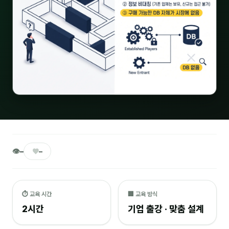
🎓 강사육성 · 교수법
4
🏭 산업 특화
5
💻 IT · 디지털
8
🎬 영상 · 콘텐츠
4
📊 프레젠테이션 · 기획
11
🚀 창업 · 커리어
13
🗣️ 외국어 강의
2
👁
♥
–
–
👥 리더십 · 조직
14
📚 인문학 · 교양
7
⏱ 교육 시간
🏢 교육 방식
2시간
기업 출강 · 맞춤 설계
🤲 협력강사 과정
15