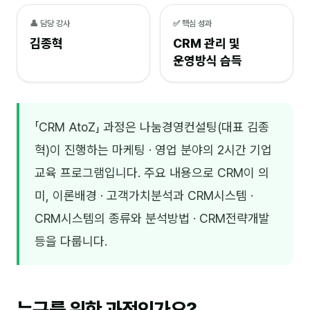
NEW
온라인강의
👤 담당 강사
✅ 핵심 성과
김종혁
CRM 관리 및
📈 B2B 마케팅
3
운영방식 습득
🤖 AI 실무
2
🧭 기획·전략
1
「CRM AtoZ」 과정은 나눔경영컨설팅(대표 김종
혁)이 진행하는 마케팅 · 영업 분야의 2시간 기업
강사
교육 프로그램입니다. 주요 내용으로 CRM이 의
김종혁
미, 이론배경 · 고객가치분석과 CRM시스템 ·
구자룡
CRM시스템의 종류와 분석방법 · CRM전략개발
김경태
등을 다룹니다.
김소연
김의중
누구를 위한 과정인가요?