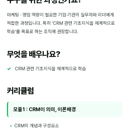
김종무
마케팅 · 영업 역량이 필요한 기업·기관의 실무자와 리더에게
김지혜
적합한 과정입니다. 특히 ‘CRM 관련 기초지식을 체계적으로
김휘
학습’를 목표로 하는 조직에 권장합니다.
노준영
Maria
무엇을 배우나요?
민광동
CRM 관련 기초지식을 체계적으로 학습
박혜랑
안정미
커리큘럼
오미영
윤석현
모듈1 : CRM이 의미, 이론배경
은종성
CRM의 개념과 구성요소