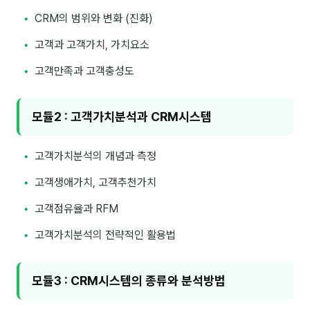
이상미
CRM의 범위와 변화 (진화)
이미루
고객과 고객가치, 가치요소
이옥겸
고객만족과 고객충성도
이인우
임아라
모듈2 : 고객가치분석과 CRM시스템
전승빈
고객가치분석의 개념과 측정
정일영
고객생애가치, 고객추천가치
조안나
고객점유율과 RFM
조은아
고객가치분석의 전략적인 활용법
진나하
모듈3 : CRM시스템의 종류와 분석방법
최지혜
홍은표