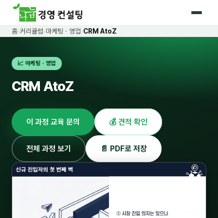
홈
›
커리큘럼
›
마케팅 · 영업
›
CRM AtoZ
홈
📈 마케팅 · 영업
커리큘럼
CRM AtoZ
🛡️ 법정 의무교육 4종
🤖 AI · IT 교육
17
이 과정 교육 문의
💰 견적 확인
📈 마케팅 · 영업
18
🤝 B2B 세일즈
13
전체 과정 보기
📄 PDF로 저장
💼 비즈니스 스킬
13
🧭 경영전략 · 트렌드
8
🌏 글로벌 비즈니스
10