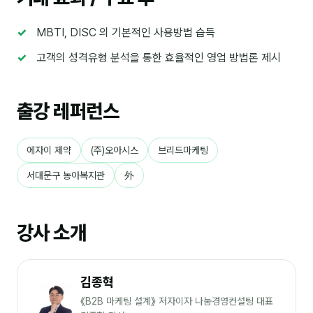
MBTI, DISC 의 기본적인 사용방법 습득
후기
고객의 성격유형 분석을 통한 효율적인 영업 방법론 제시
대면교육 후기
담당자·교육생 피드백
출강 레퍼런스
고객사 레퍼런스
온라인강의 수강 후기
에자이 제약
(주)오아시스
브리드마케팅
서대문구 농아복지관
外
AI입문
AI툴
강사 소개
전체 도구
김종혁
미팅·보고
《B2B 마케팅 설계》 저자이자 나눔경영컨설팅 대표
제안·영업