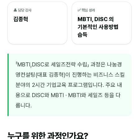
NEW
👤 담당 강사
✅ 핵심 성과
온라인강의
김종혁
MBTI, DISC 의
📈 B2B 마케팅
3
기본적인 사용방법
습득
🤖 AI 실무
2
🧭 기획·전략
1
「MBTI,DISC로 세일즈전략 수립」 과정은 나눔경
강사
영컨설팅(대표 김종혁)이 진행하는 비즈니스 스킬
김종혁
분야의 2시간 기업교육 프로그램입니다. 주요 내
구자룡
용으로 DISC와 MBTI · MBTI와 세일즈 등을 다
룹니다.
김경태
김소연
김의중
누구를 위한 과정인가요?