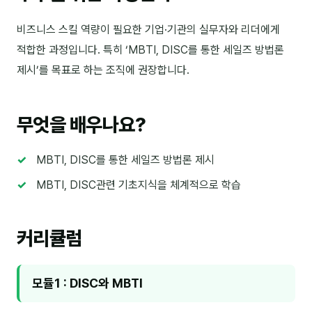
김종무
비즈니스 스킬 역량이 필요한 기업·기관의 실무자와 리더에게
김지혜
적합한 과정입니다. 특히 ‘MBTI, DISC를 통한 세일즈 방법론
김휘
제시’를 목표로 하는 조직에 권장합니다.
노준영
무엇을 배우나요?
Maria
민광동
MBTI, DISC를 통한 세일즈 방법론 제시
박혜랑
MBTI, DISC관련 기초지식을 체계적으로 학습
안정미
커리큘럼
오미영
윤석현
모듈1 : DISC와 MBTI
은종성