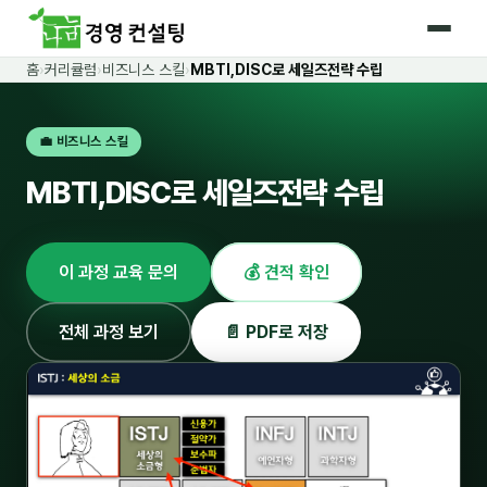
홈
›
커리큘럼
›
비즈니스 스킬
›
MBTI,DISC로 세일즈전략 수립
홈
💼 비즈니스 스킬
커리큘럼
MBTI,DISC로 세일즈전략 수립
🛡️ 법정 의무교육 4종
🤖 AI · IT 교육
17
이 과정 교육 문의
💰 견적 확인
📈 마케팅 · 영업
18
🤝 B2B 세일즈
13
전체 과정 보기
📄 PDF로 저장
💼 비즈니스 스킬
13
🧭 경영전략 · 트렌드
8
🌏 글로벌 비즈니스
10