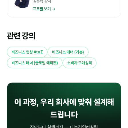
김종혁 강사
프로필 보기 →
분석
마케팅
재무·계약
관련 강의
B2B 영업도구
비즈니스 협상 AtoZ
비즈니스 매너 (기본)
일정
비즈니스 매너 (글로벌 에티켓)
소비자 구매심리
지식
용어사전
트렌드 리포트
이 과정, 우리 회사에 맞춰 설계해
드립니다
칼럼
진단부터 실행까지 — 나눔경영컨설팅