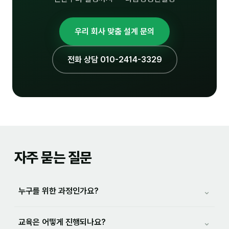
커뮤니티
토크
우리 회사 맞춤 설계 문의
문서자료실
전화 상담 010-2414-3329
영상자료실
AI 웹앱
등급 · 포인트
문의
자주 묻는 질문
💰 교육 견적 계산기
1:1 문의
⌄
누구를 위한 과정인가요?
공지사항
자주 묻는 질문
⌄
교육은 어떻게 진행되나요?