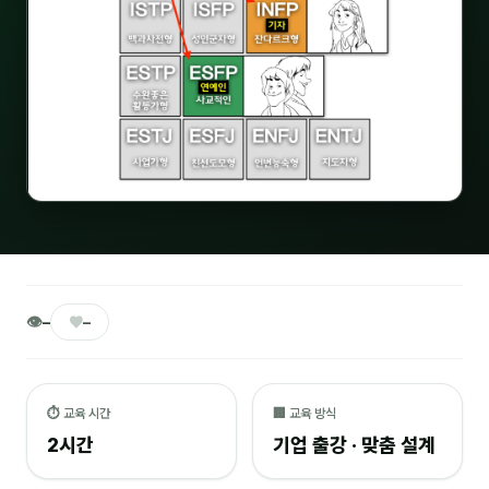
🎓 강사육성 · 교수법
4
🏭 산업 특화
5
💻 IT · 디지털
8
🎬 영상 · 콘텐츠
4
📊 프레젠테이션 · 기획
11
🚀 창업 · 커리어
13
🗣️ 외국어 강의
2
👁
♥
–
–
👥 리더십 · 조직
14
📚 인문학 · 교양
⏱ 교육 시간
🏢 교육 방식
7
2시간
기업 출강 · 맞춤 설계
🤲 협력강사 과정
15