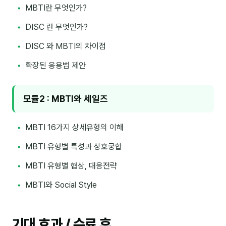
이상미
MBTI란 무엇인가?
이미루
DISC 란 무엇인가?
이옥겸
DISC 와 MBTI의 차이점
이인우
확장된 응용법 제안
임아라
모듈2 : MBTI와 세일즈
전승빈
정일영
MBTI 16가지 상세유형의 이해
조안나
MBTI 유형별 특성과 상호궁합
조은아
MBTI 유형별 협상, 대응전략
MBTI와 Social Style
진나하
최지혜
기대 효과 / 수료 후
홍은표